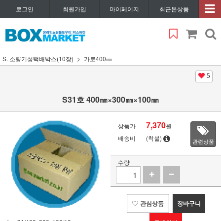
로그인
회원가입
마이페이지
최근본상품
S. 소량기성택배박스(10장)
가로400㎜
5
S31호 400㎜×300㎜×100㎜
7,370
상품가
원
배송비
(착불)
관련상품
수량
관심상품
장바구니